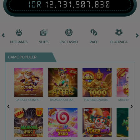
IDR
12,731,907,830
HOT GAMES
SLOTS
LIVE CASINO
RACE
OLAHRAGA
CRA
GAME POPULER
GATES OF OLYMPUS POP
TREASURES OF AZTEC
FORTUNE GARUDA 1000
MOCHI MANIA 1