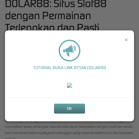
DOLAR88: Situs Slot88
dengan Permainan
Terlengkap dan Pasti
Menang
×
Selamat datang di
DOLAR88
, situs slot88 terkemuka yang menawarkan pengalaman
bermain slot online paling lengkap dan menguntungkan. DOLAR88 hadir untuk menjawab
kebutuhan para pencinta slot dengan menyediakan koleksi permainan dari berbagai
TUTORIAL BUKA LINK RESMI DOLAR88
provider ternama. Dari slot klasik hingga yang paling modern, dengan grafik menawan dan
fitur bonus menarik, semua tersedia untuk memanjakan Anda.
Untuk meningkatkan keseruan bermain,
DOLAR 88
menawarkan berbagai bonus dan
promosi menarik. Mulai dari bonus selamat datang untuk anggota baru, cashback harian,
hingga event provider slot dengan hadiah besar, semuanya dirancang untuk
meningkatkan peluang kemenangan Anda. Jadi jangan lewatkan kesempatan emas ini
OK
untuk memaksimalkan kemenangan Anda.
Tim dukungan pelanggan kami siap membantu Anda 24 jam sehari, 7 hari seminggu,
memastikan setiap pertanyaan atau kendala dapat diselesaikan dengan cepat dan ramah.
Kami memahami bahwa pelayanan pelanggan yang responsif adalah kunci dari kepuasan
pemain.