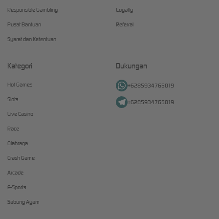
Responsible Gambling
Loyalty
Pusat Bantuan
Referral
Syarat dan Ketentuan
Kategori
Dukungan
Hot Games
+6285934765019
Slots
+6285934765019
Live Casino
Race
Olahraga
Crash Game
Arcade
E-Sports
Sabung Ayam