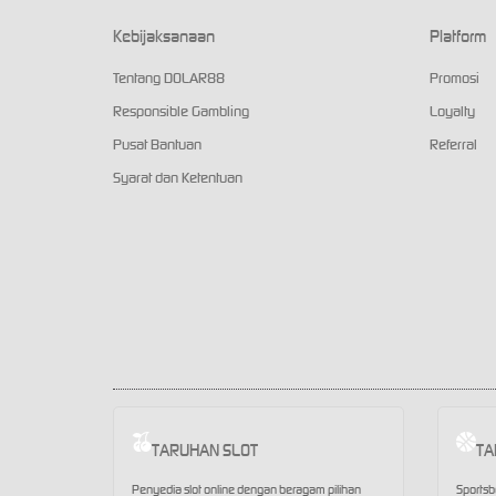
Kebijaksanaan
Platform
Tentang DOLAR88
Promosi
Responsible Gambling
Loyalty
Pusat Bantuan
Referral
Syarat dan Ketentuan
TARUHAN SLOT
TA
Penyedia slot online dengan beragam pilihan
Sportsb