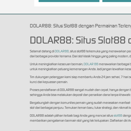
DOLAR88: Situs Slot88 dengan Permainan Terle
DOLAR88: Situs Slot88
Selamat datang di
DOLAR88
, situs slot88 terkemuka yang menawarkan p
dari berbagai provider ternama. Dari slot klasik hingga yang paling moder
Untuk meningkatkan keseruan bermain,
DOLAR 88
menawarkan berbagai bon
untuk meningkatkan peluang kemenangan Anda. Jadi jangan lewatkan ke
Tim dukungan pelanggan kami siap membantu Anda 24 jam sehari, 7 hari 
kunci dari kepuasan pemain.
Proses pendaftaran di DOLAR88 sangat mudah dan cepat, hanya dengan b
sehingga Anda bisa melakukan deposit dan penarikan dana tanpa khawatir.
Bergabunglah dengan komunitas pemain yang sudah merasakan manfaat da
slot dari berbagai penjuru. Temukan teman baru, tukar strategi, dan nikm
DOLAR88 adalah pilihan terbaik bagi Anda yang mencari situs
slot88
dengan
memberikan pengalaman bermain slot yang tak terlupakan. Daftarkan diri