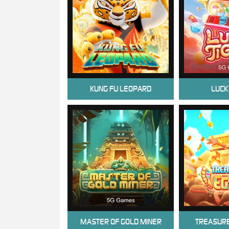
KUNG FU LEOPARD
LUCK
MASTER OF GOLD MINER
TREASURE