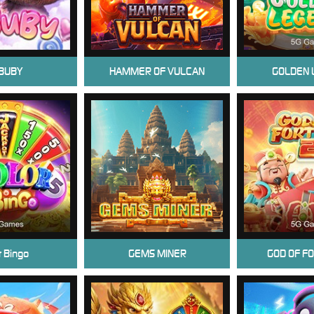
BUBY
HAMMER OF VULCAN
GOLDEN 
r Bingo
GEMS MINER
GOD OF F