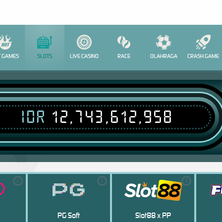
T GAMES
SLOTS
LIVE CASINO
RACE
OLAHRAGA
CRASH GAME
IDR
12,743,620,375
i
i
i
a
PG Soft
Slot88 x PP