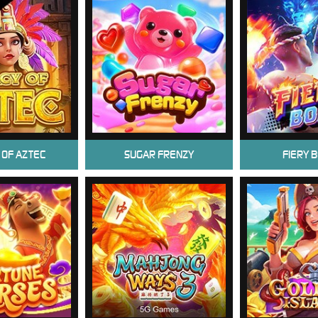
 OF AZTEC
SUGAR FRENZY
FIERY 