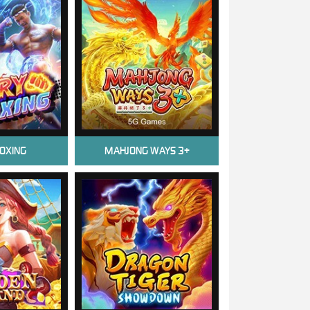
BOXING
MAHJONG WAYS 3+