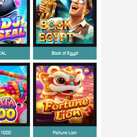
EAL
Book of Egypt
 1000
Fortune Lion