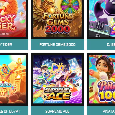
Y TIGER
FORTUNE GEMS 2000
DJ S
S OF EGYPT
SUPREME ACE
PINATA