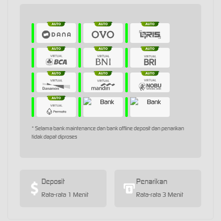
* Selama bank maintenance dan bank offline deposit dan penarikan
tidak dapat diproses
Deposit
Penarikan
Rata-rata 1 Menit
Rata-rata 3 Menit