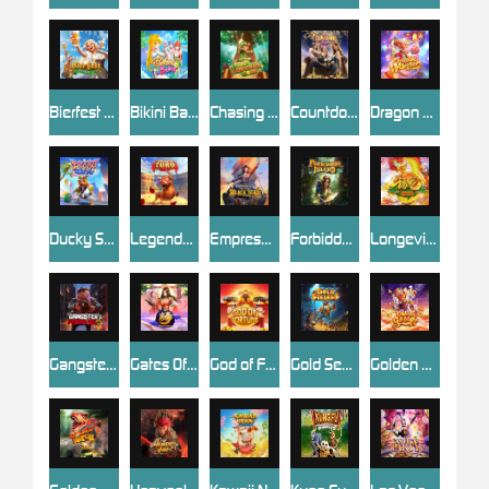
Bierfest Delight
Bikini Babes
Chasing Leprechaun Coins
Countdown to Fortune
Dragon Wonder
Ducky Spin
Legendary El Toro
Empress of the Black Seas
Forbidden Island
Longevity dragon(Fulong)
Gangster's Paradise
Gates Of Kunlun
God of Fortune
Gold Seekers
Golden Gallop