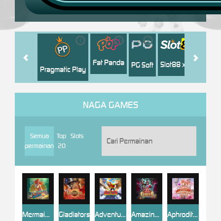
i
i
i
i
i
Facha
Fat Panda
Slot88 x PP
PG Soft
Pragmatic Play
NAGA GAMES
Semua
Top
Slots
permainan
20
Mermaid's Treasure
Gladiators
Adventures Of Caramelo
Amazing Circus
Aphrodite - Goddess of Love