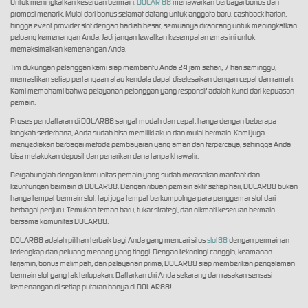
Untuk meningkatkan keseruan bermain,
DOLAR 88
menawarkan berbagai bonus dan
promosi menarik. Mulai dari bonus selamat datang untuk anggota baru, cashback harian,
hingga event provider slot dengan hadiah besar, semuanya dirancang untuk meningkatkan
peluang kemenangan Anda. Jadi jangan lewatkan kesempatan emas ini untuk
memaksimalkan kemenangan Anda.
Tim dukungan pelanggan kami siap membantu Anda 24 jam sehari, 7 hari seminggu,
memastikan setiap pertanyaan atau kendala dapat diselesaikan dengan cepat dan ramah.
Kami memahami bahwa pelayanan pelanggan yang responsif adalah kunci dari kepuasan
pemain.
Proses pendaftaran di DOLAR88 sangat mudah dan cepat, hanya dengan beberapa
langkah sederhana, Anda sudah bisa memiliki akun dan mulai bermain. Kami juga
menyediakan berbagai metode pembayaran yang aman dan terpercaya, sehingga Anda
bisa melakukan deposit dan penarikan dana tanpa khawatir.
Bergabunglah dengan komunitas pemain yang sudah merasakan manfaat dan
keuntungan bermain di DOLAR88. Dengan ribuan pemain aktif setiap hari, DOLAR88 bukan
hanya tempat bermain slot, tapi juga tempat berkumpulnya para penggemar slot dari
berbagai penjuru. Temukan teman baru, tukar strategi, dan nikmati keseruan bermain
bersama komunitas DOLAR88.
DOLAR88 adalah pilihan terbaik bagi Anda yang mencari situs
slot88
dengan permainan
terlengkap dan peluang menang yang tinggi. Dengan teknologi canggih, keamanan
terjamin, bonus melimpah, dan pelayanan prima, DOLAR88 siap memberikan pengalaman
bermain slot yang tak terlupakan. Daftarkan diri Anda sekarang dan rasakan sensasi
kemenangan di setiap putaran hanya di DOLAR88!