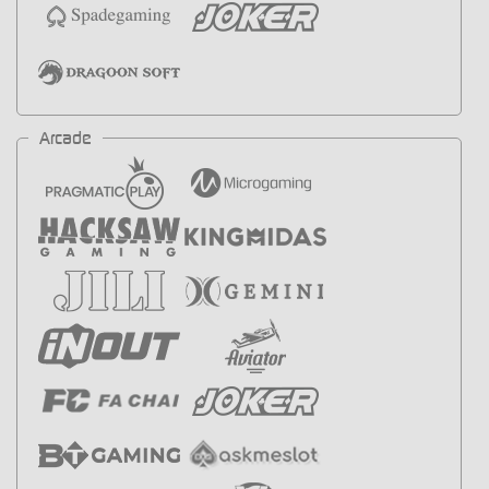
Arcade