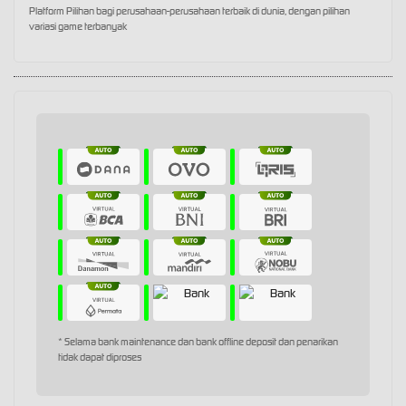
Platform Pilihan bagi perusahaan-perusahaan terbaik di dunia, dengan pilihan
variasi game terbanyak
* Selama bank maintenance dan bank offline deposit dan penarikan
tidak dapat diproses