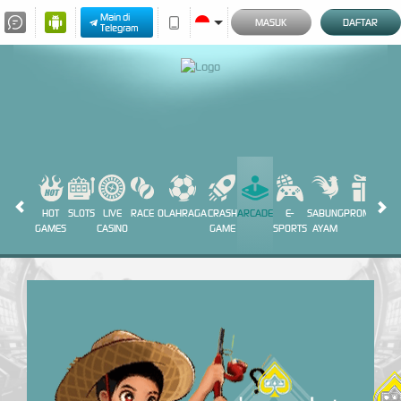
Main di
MASUK
DAFTAR
Telegram
HOT
SLOTS
LIVE
RACE
OLAHRAGA
CRASH
ARCADE
E-
SABUNG
PROMOSI
GAMES
CASINO
GAME
SPORTS
AYAM