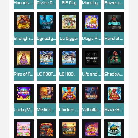
Hounds Of Hell
Divine Drop
RIP City
Munchy Milo
Power of 10
Strength Of Hercules
Dynasty of Death
Le Digger
Magic Piggy OG
Hand of Anubis
Rise of Fortuna
LE FOOTBALL FAN
LE HOOLIGAN
Life and Death
Shadow Treasure
Lucky Multifruit
Merlin's Mania
Chicken Man
Valhalla: Wild Winter
Blaze Buddies