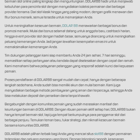
bermain slot online paling lengkap dan menguntungkan. DOLAR88 hadir untuk menjawab
kebutuhan para pencinta slot dengan menyediakan koleksi permainan dari berbagai
provider ternama. Dari slot klasik hingga yang paling modern, dengan grafik menawan dan
fitur bonus menarik, semua tersedia untuk memanjakan Anda.
Untuk meningkatkan keseruan bermain,
DOLAR 88
menawarkan berbagai bonus dan
promosi menarik. Mulai dari bonus selamat datang untuk anggota baru, cashback harian,
hingga event provider slot dengan hadiah besar, semuanya dirancang untuk meningkatkan
peluang kemenangan Anda. Jadi jangan lewatkan kesempatan emas ini untuk
memaksimalkan kemenangan Anda.
Tim dukungan pelanggan kami siap membantu Anda 24 jam sehari, 7 hari seminggu,
memastikan setiap pertanyaan atau kendala dapat diselesaikan dengan cepat dan ramah.
Kami memahami bahwa pelayanan pelanggan yang responsif adalah kunci dari kepuasan
pemain.
Proses pendaftaran di DOLAR88 sangat mudah dan cepat, hanya dengan beberapa
langkah sederhana, Anda sudah bisa memiliki akun dan mulai bermain. Kami juga
menyediakan berbagai metode pembayaran yang aman dan terpercaya, sehingga Anda
bisa melakukan deposit dan penarikan dana tanpa khawatir.
Bergabunglah dengan komunitas pemain yang sudah merasakan manfaat dan
keuntungan bermain di DOLAR88. Dengan ribuan pemain aktif setiap hari, DOLAR88 bukan
hanya tempat bermain slot, tapi juga tempat berkumpulnya para penggemar slot dari
berbagai penjuru. Temukan teman baru, tukar strategi, dan nikmati keseruan bermain
bersama komunitas DOLAR88.
DOLAR88 adalah pilihan terbaik bagi Anda yang mencari situs
slot88
dengan permainan
terlengkap dan peluang menang yang tinggi. Dengan teknologi canggih, keamanan