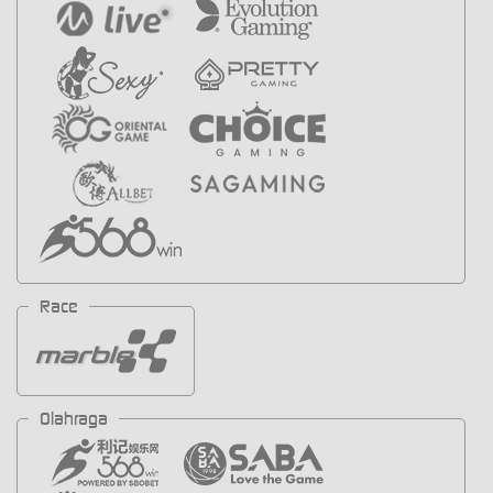
Race
Olahraga