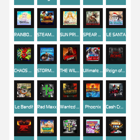
RAINBOW PRINCESS
STEAMRUNNERS
SUN PRINCESS
SPEAR OF ATHENA
LE SANTA
CHAOS CREW 3
STORMBORN
THE WILDWOOD CURSE
Ultimate Slot of America
Reign of Rome
Le Bandit
Rad Maxx
Wanted Dead or a Wild
Phoenix
Cash Crew