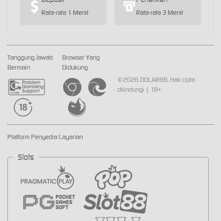
Rata-rata 1 Menit
Rata-rata 3 Menit
Tanggung Jawab
Browser Yang
Bermain
Didukung
©2026 DOLAR88. Hak cipta
dilindungi | 18+
Platform Penyedia Layanan
Slots