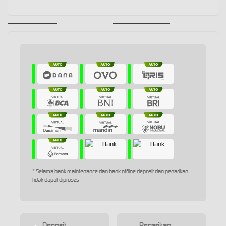
* Selama bank maintenance dan bank offline deposit dan penarikan
tidak dapat diproses
Deposit
Penarikan