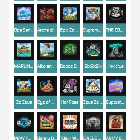
Opa Santorini!
Arena of Iron
Epic Ze Zeus
Supreme Zeus
THE COUNT
MARLIN MASTERS: THE BIG HAUL
Aiko and the Wind Spirit
Booze Bash
SixSixSix
Invictus
Ze Zeus
Eye of Medusa
Hot Ross
Zeus Ze Zecond
Superstar Sevens
PRAY FOR SIX
Danny Dollar
TOSHI WAYS CLUB
CIRCLE OF LIFE
ARMY OF ARES