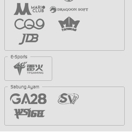
E-Sports
Sabung Ayam