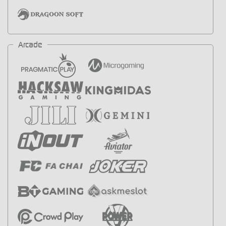
Arcade