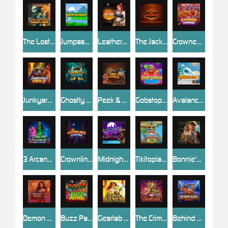
The Lost Book of Mummy’s Curse
Jumpasaurs
Leatherheads
The Jack & Rose
Crowned Corners
Junkyard Kings 2
Ghostly Hallows
Peek & Pounce
Gobstopper Grind
Avalanche
3 Arcane Cauldrons
Crownlings Clusters
Midnight Mirage
Tikitopia BoosterBelt
Bonnie's Buccaneers
Demon Queen
Buzz Patrol
Gearlab Genius
The Crime File
Behind Bars: Masterplan