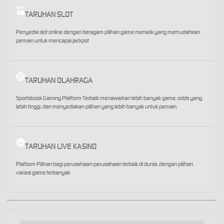
TARUHAN SLOT
Penyedia slot online dengan beragam pilihan game menarik yang memudahkan
pemain untuk mencapai jackpot
TARUHAN OLAHRAGA
Sportsbook Gaming Platform Terbaik menawarkan lebih banyak game, odds yang
lebih tinggi, dan menyediakan pilihan yang lebih banyak untuk pemain.
TARUHAN LIVE KASINO
Platform Pilihan bagi perusahaan-perusahaan terbaik di dunia, dengan pilihan
variasi game terbanyak