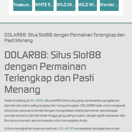
Treasures of Olympus 1000
WHITE ELEPHANT
WILD MINER
WILD WITCH SUGAR BONANZA
Wonder Ace
DOLAR88: Situs Slot88 dengan Permainan Terlengkap dan
Pasti Menang
DOLAR88: Situs Slot88
dengan Permainan
Terlengkap dan Pasti
Menang
Selamat datang di
DOLAR88
, situs slot88 terkemuka yang menawarkan pengalaman
bermain slot online paling lengkap dan menguntungkan. DOLAR88 hadir untuk menjawab
kebutuhan para pencinta slot dengan menyediakan koleksi permainan dari berbagai
provider ternama. Dari slot klasik hingga yang paling modern, dengan grafik menawan dan
fitur bonus menarik, semua tersedia untuk memanjakan Anda.
Untuk meningkatkan keseruan bermain,
DOLAR 88
menawarkan berbagai bonus dan