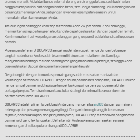
promosi menarik. Mulai dari bonus selamat datang untuk anggota baru, cashback harian,
hingga event provider slot dengan hadiah besar, semuanya dirancang untuk meningkatkan
peluang kemenangan Anda. Jadi jangan lewatkan kesempatan emas ini untuk
memaksimalkan kemenangan Anda.
Tim dukungan pelanggan kami siap membantu Anda 24 jam sehari, 7 hari seminggu,
memastikan setiap pertanyaan atau kendala dapat diselesaikan dengan cepat dan ramah.
Kami memahami bahwa pelayanan pelanggan yang responsif adalah kunci dari kepuasan
pemain.
Proses pendaftaran di DOLAR88 sangat mudah dan cepat, hanya dengan beberapa
langkah sederhana, Anda sudah bisa memiliki akun dan mulai bermain. Kami juga
menyediakan berbagai metode pembayaran yang aman dan terpercaya, sehingga Anda
bisa melakukan deposit dan penarikan dana tanpa khawatir.
Bergabunglah dengan komunitas pemain yang sudah merasakan manfaat dan
keuntungan bermain di DOLAR88. Dengan ribuan pemain aktif setiap hari, DOLAR88 bukan
hanya tempat bermain slot, tapi juga tempat berkumpulnya para penggemar slot dari
berbagai penjuru. Temukan teman baru, tukar strategi, dan nikmati keseruan bermain
bersama komunitas DOLAR88.
DOLAR88 adalah pilihan terbaik bagi Anda yang mencari situs
slot88
dengan permainan
terlengkap dan peluang menang yang tinggi. Dengan teknologi canggih, keamanan
terjamin, bonus melimpah, dan pelayanan prima, DOLAR88 siap memberikan pengalaman
bermain slot yang tak terlupakan. Daftarkan diri Anda sekarang dan rasakan sensasi
kemenangan di setiap putaran hanya di DOLAR88!