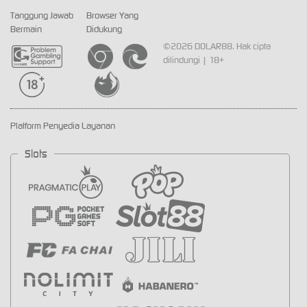
Tanggung Jawab
Browser Yang
Bermain
Didukung
©2026 DOLAR88. Hak cipta
dilindungi | 18+
Platform Penyedia Layanan
Slots