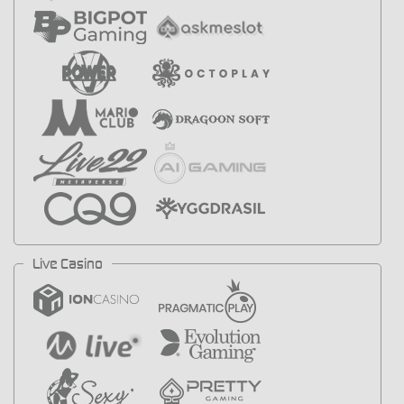
Live Casino