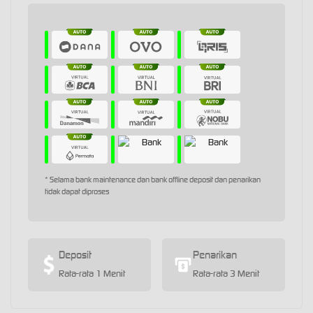
* Selama bank maintenance dan bank offline deposit dan penarikan
tidak dapat diproses
Deposit
Penarikan
Rata-rata 1 Menit
Rata-rata 3 Menit