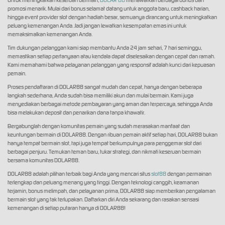
Untuk meningkatkan keseruan bermain,
DOLAR 88
menawarkan berbagai bonus dan
promosi menarik. Mulai dari bonus selamat datang untuk anggota baru, cashback harian,
hingga event provider slot dengan hadiah besar, semuanya dirancang untuk meningkatkan
peluang kemenangan Anda. Jadi jangan lewatkan kesempatan emas ini untuk
memaksimalkan kemenangan Anda.
Tim dukungan pelanggan kami siap membantu Anda 24 jam sehari, 7 hari seminggu,
memastikan setiap pertanyaan atau kendala dapat diselesaikan dengan cepat dan ramah.
Kami memahami bahwa pelayanan pelanggan yang responsif adalah kunci dari kepuasan
pemain.
Proses pendaftaran di DOLAR88 sangat mudah dan cepat, hanya dengan beberapa
langkah sederhana, Anda sudah bisa memiliki akun dan mulai bermain. Kami juga
menyediakan berbagai metode pembayaran yang aman dan terpercaya, sehingga Anda
bisa melakukan deposit dan penarikan dana tanpa khawatir.
Bergabunglah dengan komunitas pemain yang sudah merasakan manfaat dan
keuntungan bermain di DOLAR88. Dengan ribuan pemain aktif setiap hari, DOLAR88 bukan
hanya tempat bermain slot, tapi juga tempat berkumpulnya para penggemar slot dari
berbagai penjuru. Temukan teman baru, tukar strategi, dan nikmati keseruan bermain
bersama komunitas DOLAR88.
DOLAR88 adalah pilihan terbaik bagi Anda yang mencari situs
slot88
dengan permainan
terlengkap dan peluang menang yang tinggi. Dengan teknologi canggih, keamanan
terjamin, bonus melimpah, dan pelayanan prima, DOLAR88 siap memberikan pengalaman
bermain slot yang tak terlupakan. Daftarkan diri Anda sekarang dan rasakan sensasi
kemenangan di setiap putaran hanya di DOLAR88!