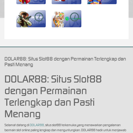
i
i
DOLAR88: Situs Slot88 dengan Permainan Terlengkap dan
Pasti Menang
DOLAR88: Situs Slot88
dengan Permainan
Terlengkap dan Pasti
Menang
Selamat datang di
DOLAR88
, situs slot88 terkemuka yang menawarkan pengalaman
bermain slot online paling lengkap dan menguntungkan. DOLAR88 hadir untuk menjawab