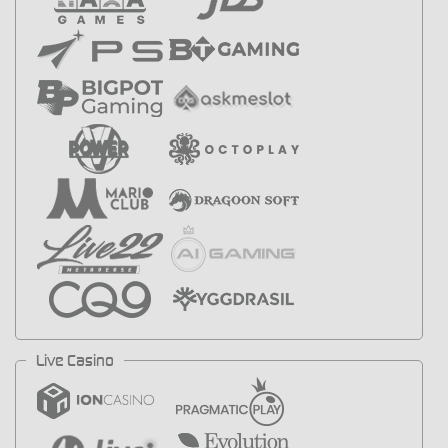
Live Casino