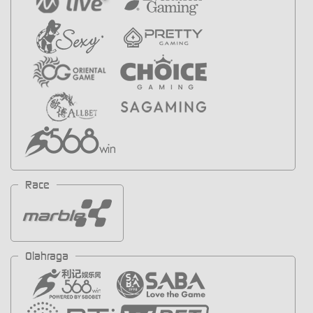
Race
Olahraga