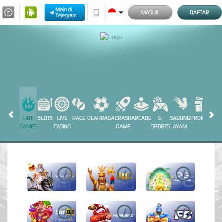
Main di
MASUK
DAFTAR
Telegram
HOT
SLOTS
LIVE
RACE
OLAHRAGA
CRASH
ARCADE
E-
SABUNG
PROMOSI
GAMES
CASINO
GAME
SPORTS
AYAM
i
i
i
i
i
i