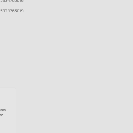
85934765019
85934765019
haan
ame