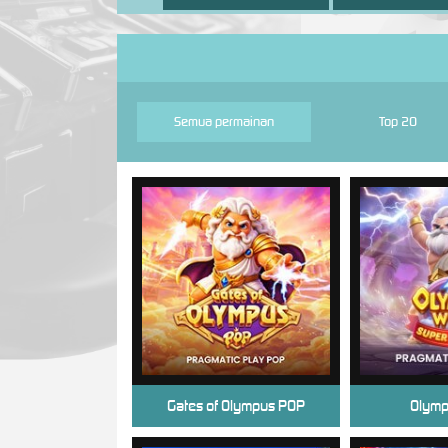
Semua permainan
Top 20
Gates of Olympus POP
Olymp