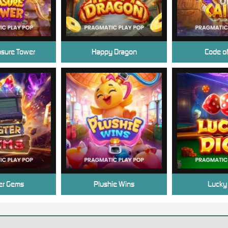
asure Tower
Happy Dragon
Code of
er Gems
Plushie Wins
Lucky