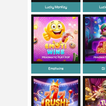
Lucky MonKey
Luck
Emotiwins
DJ