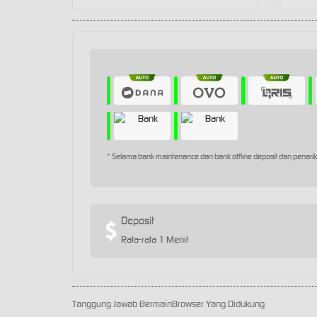
* Selama bank maintenance dan bank offline deposit dan penarik
Deposit
Rata-rata 1 Menit
Tanggung Jawab Bermain
Browser Yang Didukung