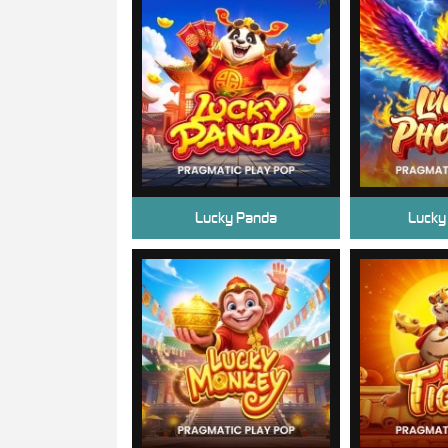
Lucky Panda
Lucky