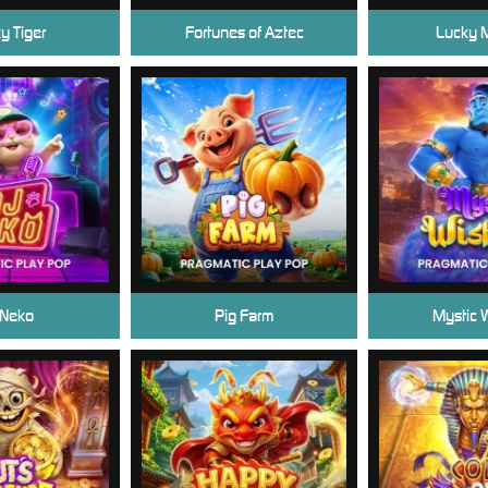
y Tiger
Fortunes of Aztec
Lucky 
 Neko
Pig Farm
Mystic 