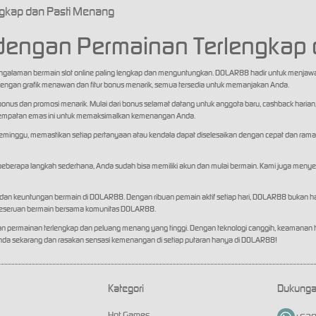
ngkap dan Pasti Menang
 dengan Permainan Terlengkap
engalaman bermain slot online paling lengkap dan menguntungkan. DOLAR88 hadir untuk menjaw
n, dengan grafik menawan dan fitur bonus menarik, semua tersedia untuk memanjakan Anda.
us dan promosi menarik. Mulai dari bonus selamat datang untuk anggota baru, cashback harian,
sempatan emas ini untuk memaksimalkan kemenangan Anda.
seminggu, memastikan setiap pertanyaan atau kendala dapat diselesaikan dengan cepat dan r
eberapa langkah sederhana, Anda sudah bisa memiliki akun dan mulai bermain. Kami juga men
n keuntungan bermain di DOLAR88. Dengan ribuan pemain aktif setiap hari, DOLAR88 bukan han
ati keseruan bermain bersama komunitas DOLAR88.
 permainan terlengkap dan peluang menang yang tinggi. Dengan teknologi canggih, keamanan 
 Anda sekarang dan rasakan sensasi kemenangan di setiap putaran hanya di DOLAR88!
Kategori
Dukung
Hot Games